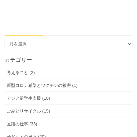
過去の活動報告
過
去
の
活
カテゴリー
動
報
考えること (2)
告
新型コロナ感染とワクチンの被害 (1)
アジア留学生支援 (10)
ごみとリサイクル (15)
区議の仕事 (33)
子どもとの日々 (20)