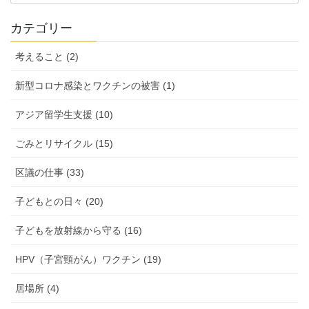
の
活
カテゴリー
動
報
考えること (2)
告
新型コロナ感染とワクチンの被害 (1)
アジア留学生支援 (10)
ごみとリサイクル (15)
区議の仕事 (33)
子どもとの日々 (20)
子どもを放射線から守る (16)
HPV（子宮頸がん）ワクチン (19)
居場所 (4)