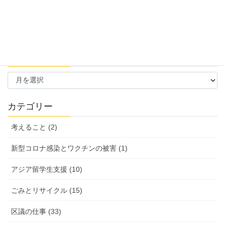
過去の活動報告
過
去
の
活
カテゴリー
動
報
考えること (2)
告
新型コロナ感染とワクチンの被害 (1)
アジア留学生支援 (10)
ごみとリサイクル (15)
区議の仕事 (33)