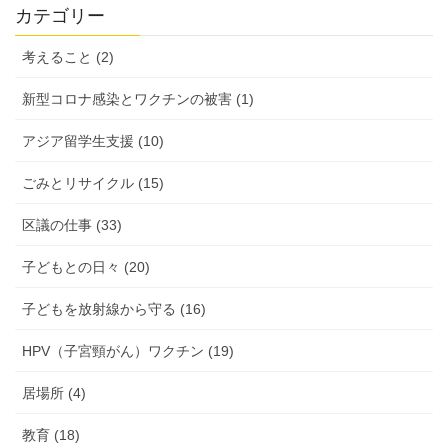
活
カテゴリー
動
報
考えること (2)
告
新型コロナ感染とワクチンの被害 (1)
アジア留学生支援 (10)
ごみとリサイクル (15)
区議の仕事 (33)
子どもとの日々 (20)
子どもを放射線から守る (16)
HPV（子宮頸がん）ワクチン (19)
居場所 (4)
教育 (18)