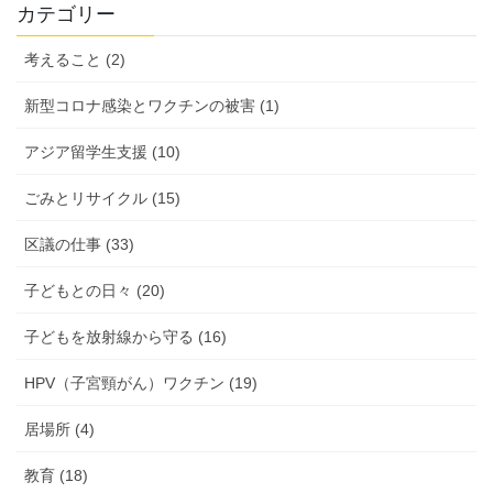
活
カテゴリー
動
報
考えること (2)
告
新型コロナ感染とワクチンの被害 (1)
アジア留学生支援 (10)
ごみとリサイクル (15)
区議の仕事 (33)
子どもとの日々 (20)
子どもを放射線から守る (16)
HPV（子宮頸がん）ワクチン (19)
居場所 (4)
教育 (18)