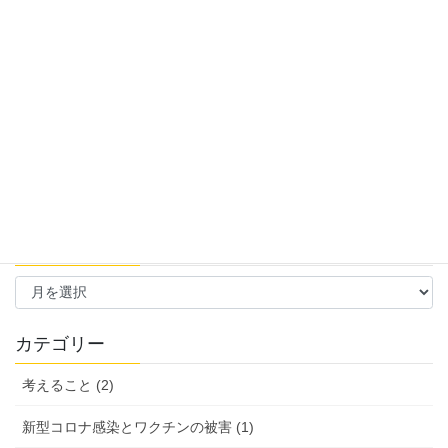
教育
次の記事
物価高への対応として「給食
費」「生理用品」教育長に要望
2022年6月7日
過去の活動報告
過
去
の
活
カテゴリー
動
報
考えること (2)
告
新型コロナ感染とワクチンの被害 (1)